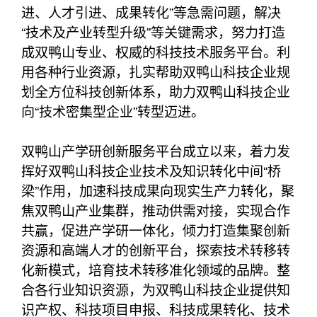
进、人才引进、成果转化”等急需问题，解决
“技术及产业转型升级”等关键需求，努力打造
成双鸭山专业、权威的科技技术服务平台。利
用各种行业资源，扎实帮助双鸭山科技企业规
划全方位科技创新体系，助力双鸭山科技企业
向“技术密集型企业”转型迈进。
双鸭山产学研创新服务平台成立以来，着力发
挥好双鸭山科技企业技术及知识转化中间“桥
梁”作用，加速科技成果向现实生产力转化，聚
焦双鸭山产业集群，推动供需对接，实现合作
共赢，促进产学研一体化，倾力打造集聚创新
资源和高端人才的创新平台，探索技术转移转
化新模式，培育技术转移准化领域的品牌。整
合各行业知识资源，为双鸭山科技企业提供知
识产权、科技项目申报、科技成果转化、技术