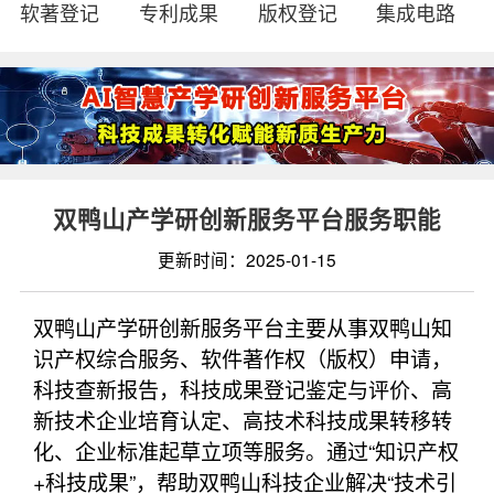
软著登记
专利成果
版权登记
集成电路
双鸭山产学研创新服务平台服务职能
更新时间：2025-01-15
双鸭山产学研创新服务平台主要从事双鸭山知
识产权综合服务、软件著作权（版权）申请，
科技查新报告，科技成果登记鉴定与评价、高
新技术企业培育认定、高技术科技成果转移转
化、企业标准起草立项等服务。通过“知识产权
+科技成果”，帮助双鸭山科技企业解决“技术引