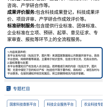
咨询、产学研合作等。
包含科技成果登记，科技成果评
成果评价服务:
价、项目评审、产学研合作成效评价等。
包含提供行业标准、团体标准、
标准研制服务:
企业标准在立项、预研、起草、意见征求、专
家审查、报批等环节上的全流程服务。
1.内容来源声明：
本平台发布内容（包括文字、图片等）来源国家数据局公共数据开放平台，政务
平台官网，网络转载等渠道，主要用于知识宣传、信息分享交流，无商业目的。
2.版权尊重与处置：
本平台尊重知识产权及他人合法权益。若转载或引用的内容（包括文字、图片
等）无意中侵犯了您的知识产权（包括但不限于著作权、商标权），请您及时与
平台联系。在接到通知并核实权属后，将立即删除相关内容并挚歉。
专题栏目
国家科技查新平台
科技企业服务平台
农业科技专题