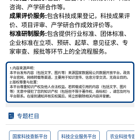
咨询、产学研合作等。
包含科技成果登记，科技成果评
成果评价服务:
价、项目评审、产学研合作成效评价等。
包含提供行业标准、团体标准、
标准研制服务:
企业标准在立项、预研、起草、意见征求、专
家审查、报批等环节上的全流程服务。
1.内容来源声明：
本平台发布内容（包括文字、图片等）来源国家数据局公共数据开放平台，政务
平台官网，网络转载等渠道，主要用于知识宣传、信息分享交流，无商业目的。
2.版权尊重与处置：
本平台尊重知识产权及他人合法权益。若转载或引用的内容（包括文字、图片
等）无意中侵犯了您的知识产权（包括但不限于著作权、商标权），请您及时与
平台联系。在接到通知并核实权属后，将立即删除相关内容并挚歉。
专题栏目
国家科技查新平台
科技企业服务平台
农业科技专题