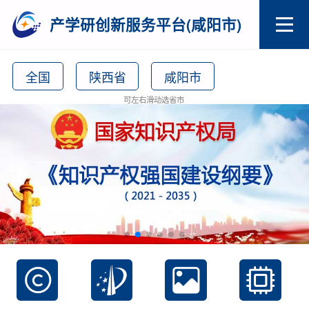
产学研创新服务平台(咸阳市)
全国
陕西省
咸阳市
可左右滑动选省市