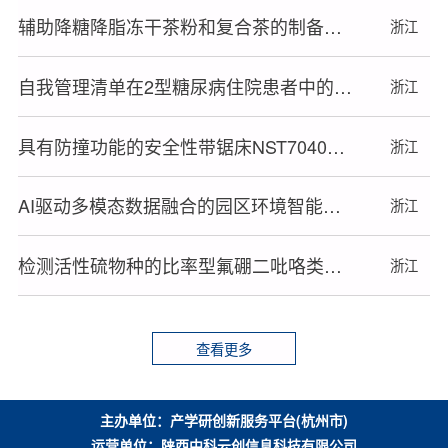
辅助降糖降脂冻干茶粉和复合茶的制备关键技术研究与产品开发
浙江
自我管理清单在2型糖尿病住院患者中的应用的临床研究
浙江
具有防撞功能的安全性带锯床NST7040X-A
浙江
AI驱动多模态数据融合的园区环境智能监测预警与闭环治理解决方案
浙江
检测活性硫物种的比率型氟硼二吡咯类荧光探针的设计合成与性能研究
浙江
查看更多
主办单位：产学研创新服务平台(杭州市)
运营单位：陕西中科云创信息科技有限公司