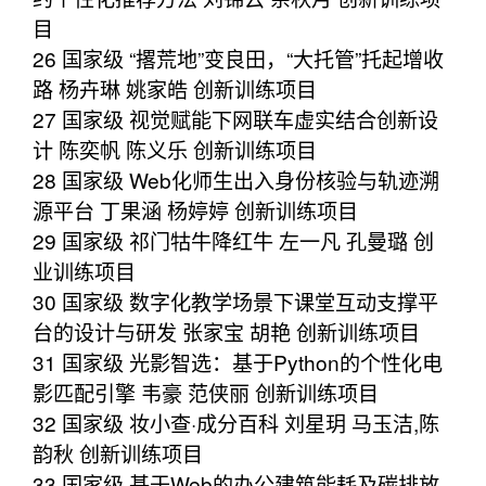
目
26 国家级 “撂荒地”变良田，“大托管”托起增收
路 杨卉琳 姚家皓 创新训练项目
27 国家级 视觉赋能下网联车虚实结合创新设
计 陈奕帆 陈义乐 创新训练项目
28 国家级 Web化师生出入身份核验与轨迹溯
源平台 丁果涵 杨婷婷 创新训练项目
29 国家级 祁门牯牛降红牛 左一凡 孔曼璐 创
业训练项目
30 国家级 数字化教学场景下课堂互动支撑平
台的设计与研发 张家宝 胡艳 创新训练项目
31 国家级 光影智选：基于Python的个性化电
影匹配引擎 韦豪 范侠丽 创新训练项目
32 国家级 妆小查·成分百科 刘星玥 马玉洁,陈
韵秋 创新训练项目
33 国家级 基于Web的办公建筑能耗及碳排放