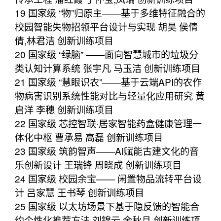
19 国家级 “物”归原主——基于多维特征融合的
校园智能失物招领平台设计与实现 胡昊 侯倩
倩,林君洁 创新训练项目
20 国家级 “绿脑” ——面向智慧城市的垃圾分
类认知计算系统 张宇凡 马玉洁 创新训练项目
21 国家级 “慧眼识农”——基于云端API的农作
物病害识别系统性能对比与轻量化应用研究 黄
启洋 李穗 创新训练项目
22 国家级 芯控智联·居家智能药盒健康管理一
体化中枢 曹承易 高磊 创新训练项目
23 国家级 筑韵智声——AI赋能古建文化的音
乐创新设计 王瑞锋 周晓成 创新训练项目
24 国家级 校园余宝—— 闲置物品流转平台设
计 吕家慧 王书琴 创新训练项目
25 国家级 以太坊场景下基于隐反馈的智能合
约个性化推荐方法 刘锦云 余秋月 创新训练项