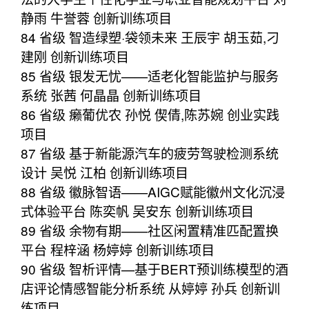
静雨 牛誉蓉 创新训练项目
84 省级 智造绿塑·袋领未来 王辰宇 胡玉茹,刁
建刚 创新训练项目
85 省级 银发无忧——适老化智能监护与服务
系统 张茜 何晶晶 创新训练项目
86 省级 癞葡优农 孙悦 偰倩,陈苏婉 创业实践
项目
87 省级 基于新能源汽车的疲劳驾驶检测系统
设计 吴悦 江柏 创新训练项目
88 省级 徽脉智语——AIGC赋能徽州文化沉浸
式体验平台 陈奕帆 吴安东 创新训练项目
89 省级 余物有期——社区闲置精准匹配置换
平台 程梓涵 杨婷婷 创新训练项目
90 省级 智析评情—基于BERT预训练模型的酒
店评论情感智能分析系统 从婷婷 孙兵 创新训
练项目