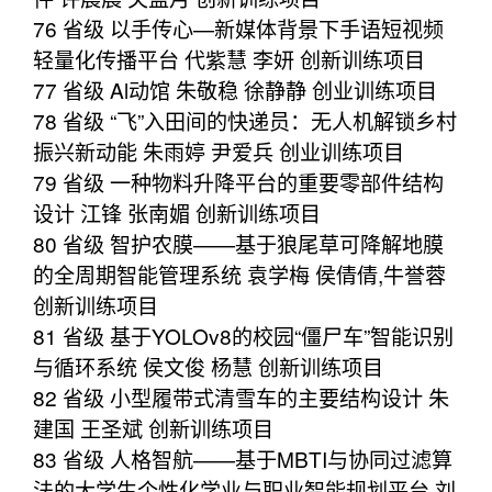
76 省级 以手传心—新媒体背景下手语短视频
轻量化传播平台 代紫慧 李妍 创新训练项目
77 省级 Al动馆 朱敬稳 徐静静 创业训练项目
78 省级 “飞”入田间的快递员：无人机解锁乡村
振兴新动能 朱雨婷 尹爱兵 创业训练项目
79 省级 一种物料升降平台的重要零部件结构
设计 江锋 张南媚 创新训练项目
80 省级 智护农膜——基于狼尾草可降解地膜
的全周期智能管理系统 袁学梅 侯倩倩,牛誉蓉
创新训练项目
81 省级 基于YOLOv8的校园“僵尸车”智能识别
与循环系统 侯文俊 杨慧 创新训练项目
82 省级 小型履带式清雪车的主要结构设计 朱
建国 王圣斌 创新训练项目
83 省级 人格智航——基于MBTI与协同过滤算
法的大学生个性化学业与职业智能规划平台 刘