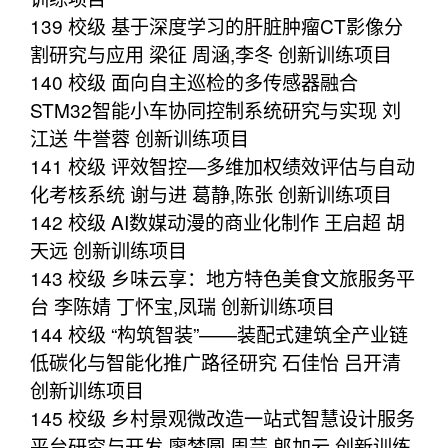
139 校级 基于深度学习的肝脏肿瘤CT影像分
割研究与应用 梁征 周涵,李冬 创新训练项目
140 校级 面向自主巡检的多传感器融合
STM32智能小车协同控制系统研究与实现 刘
江送 牛誉蓉 创新训练项目
141 校级 评效智控—多维加权绩效评估与自动
化考核系统 谢与进 葛静,陈张 创新训练项目
142 校级 AI数媒动漫的商业化制作 王启超 胡
天远 创新训练项目
143 校级 乡味云享：地方特色美食文旅服务平
台 李陈婧 丁怀宝,凤瑞 创新训练项目
144 校级 “构筑智装”——装配式建筑全产业链
低碳化与智能化推广路径研究 石佳怡 吕开清
创新训练项目
145 校级 乡村景观微改造一站式智慧设计服务
平台研究与开发 廖梦圆 周芸,郎加云 创新训练