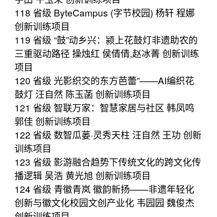
118 省级 ByteCampus (字节校园) 杨轩 程娜
创新训练项目
119 省级 “鼓”动乡兴：颍上花鼓灯非遗助农的
三重驱动路径 操烛红 侯倩倩,赵冰菁 创新训练
项目
120 省级 光影织交的东方芭蕾”——AI编织花
鼓灯 汪自然 陈玉菡 创新训练项目
121 省级 智联万家：智慧家居与社区 韩凤鸣
郭佳 创新训练项目
122 省级 数智瓜蒌·灵秀天柱 汪自然 王功 创新
训练项目
123 省级 影游融合趋势下传统文化的跨文化传
播逻辑 吴浩 黄光旭 创新训练项目
124 省级 青徽青岚 徽韵新扬——非遗年轻化
创新与徽文化校园文创产业化 韦园园 魏俊杰
创新训练项目