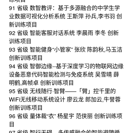
91 省级 数智教评：基于多源融合的中学生学
业数据可视化分析系统 王斯萍 孙兵,李书羽 创
新训练项目
92 省级 智能客服对话系统 李晨雨 李冬 创新
训练项目
93 省级 智能健身“小管家” 张欣 陈韵秋,马玉洁
创新训练项目
94 省级 智御边缘--基于深度学习的物联网边缘
设备恶意代码智能检测与免疫系统 吴雪晴 薛
明鹤,高帧卓 创新训练项目
95 省级 无线随行·智臂——「臂」控千里的
WiFi无线移动系统设计 廖云龙 郎加云,牛誉蓉
创新训练项目
96 省级 量体裁“衣” 杨星宇 范侠丽 创新训练项
目
97 省级 智行无碍—多传感融合的智能避障循