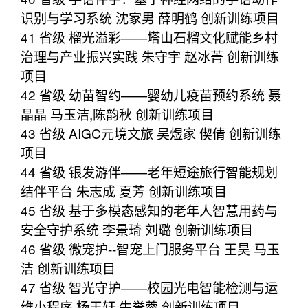
识别与学习系统 沈家男 薛明鹤 创新训练项目
41 省级 榴光溢彩——塔山石榴文化赋能乡村
治理与产业振兴实践 朱守宇 赵冰菁 创新训练
项目
42 省级 幼苗智约——婴幼儿疫苗预约系统 聂
晶晶 马玉洁,陈韵秋 创新训练项目
43 省级 AIGC元境文旅 吴煜家 偰倩 创新训练
项目
44 省级 银发游伴——老年短途旅行智能规划
结伴平台 朱志成 夏芳 创新训练项目
45 省级 基于多模态感知的老年人智慧用药与
安全守护系统 李景琦 刘璐 创新训练项目
46 省级 微宠护--智宠上门服务平台 王昊 马玉
洁 创新训练项目
47 省级 智光守护——校园光电智能检测与运
维小程序 杨王轩 牛誉蓉 创新训练项目