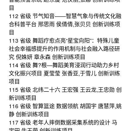
目
112 省级 节气知音——智慧气象与传统文化融
合科普平台 邢思雨 侯倩倩,张贝贝 创新训练项
目
113 省级 舞蹈疗愈点亮“星宝向阳”：特殊儿童
社会幸福感提升的作用机制与社会融入路径研
究 倪姝妍 章永森 创新训练项目
114 省级 舞?根—舞蹈美育浸润行动助力乡村
文化振兴项目 夏莹莹 张香亚,于雪儿 创新训练
项目
115 省级 北纬二十六 王宏强 王云龙,王忠勋 创
新训练项目
116 省级 智算篮途 数据领航 胡国宇 唐慧萍,姚
静 创新训练项目
117 省级 老年人摔倒数据采集系统的设计 马
宇田 牛玉荣 创新训练项目