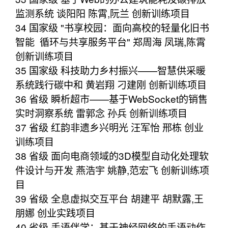
监测系统 谈阳阳 陈霄,阮兰 创新训练项目
34 国家级 "书享校园：面向高校的轻量化旧书
智能 循环与共享服务平台" 郑周海 凤瑞,陈霄
创新训练项目
35 国家级 科技助力乡村振兴——智慧供采暖
系统践行碳中和 黄岩翔 刁建刚 创新训练项目
36 省级 瞬析超市——基于WebSocket的销售
实时洞察系统 雷郭念 孙兵 创新训练项目
37 省级 红韵非遗乡兴明光 汪军怡 邢栋 创业
训练项目
38 省级 面向电商领域的3D模型自动化处理软
件设计与开发 燕浩宇 姚静,范宏飞 创新训练项
目
39 省级 全息虚拟交互平台 胡建平 胡默露,王
朋娜 创业实践项目
40 省级 手语伴学：基于神经网络的手语动作